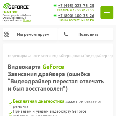
+7 (495) 023-73-25
Ежедневно с 9:00 до 21:00
FIX-GEFORCE
+7 (800) 100-33-26
Ремонт устройств GeForce
Специализированный
Звонок бесплатный по РФ
cервисный центр г.
Москва
Мы ремонтируем
Позвонить
оскве
Видеокарта GeForce зависания драйвера (ошибка “видеодрайвер перес
Видеокарта
GeForce
Зависания драйвера (ошибка
“Видеодрайвер перестал отвечать
и был восстановлен”)
Бесплатная диагностика
даже при отказе от
ремонта
Привезем и увезем видеокарту GeForce