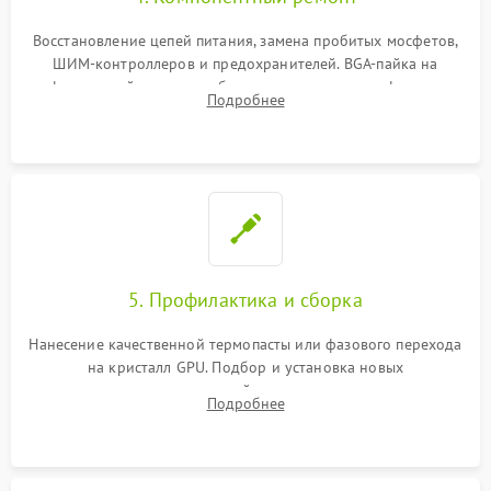
Восстановление цепей питания, замена пробитых мосфетов,
ШИМ-контроллеров и предохранителей. BGA-пайка на
инфракрасной станции реболлинг или замена графического
Подробнее
чипа и дефектной памяти GDDR. Прошивка BIOS
программатором.
5. Профилактика и сборка
Нанесение качественной термопасты или фазового перехода
на кристалл GPU. Подбор и установка новых
термопрокладок правильной толщины на память и цепи
Подробнее
питания. Монтаж радиатора и бэкплейта, подключение и
проверка кулеров.