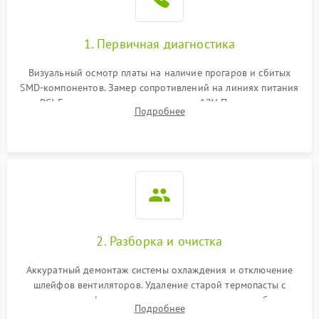
1. Первичная диагностика
Визуальный осмотр платы на наличие прогаров и сбитых
SMD-компонентов. Замер сопротивлений на линиях питания
PCI-E и дополнительных разъемах 12V. Проверка на
Подробнее
короткое замыкание основных дросселей питания GPU и
памяти.
2. Разборка и очистка
Аккуратный демонтаж системы охлаждения и отключение
шлейфов вентиляторов. Удаление старой термопасты с
кристалла графического чипа и термопрокладок с банок
Подробнее
памяти и зоны VRM. Очистка платы от пыли и окислов.