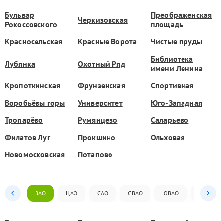
Бульвар
Преображенская
Черкизовская
Рокоссовского
площадь
Красносельская
Красные Ворота
Чистые пруды
Библиотека
Лубянка
Охотный Ряд
имени Ленина
Кропоткинская
Фрунзенская
Спортивная
Воробьёвы горы
Университет
Юго-Западная
Тропарёво
Румянцево
Саларьево
Филатов Луг
Прокшино
Ольховая
Новомосковская
Потапово
ВАО
ЦАО
САО
СВАО
ЮВАО
ЮАО