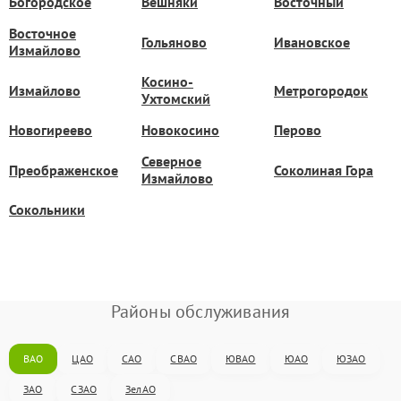
Богородское
Вешняки
Восточный
Восточное
Гольяново
Ивановское
Измайлово
Косино-
Измайлово
Метрогородок
Ухтомский
Новогиреево
Новокосино
Перово
Северное
Преображенское
Соколиная Гора
Измайлово
Сокольники
Районы обслуживания
ВАО
ЦАО
САО
СВАО
ЮВАО
ЮАО
ЮЗАО
ЗАО
СЗАО
ЗелАО