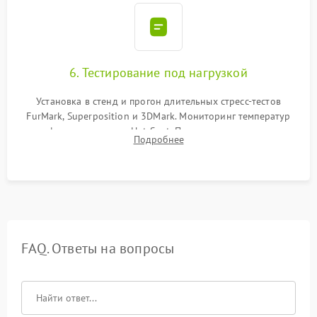
6. Тестирование под нагрузкой
Установка в стенд и прогон длительных стресс-тестов
FurMark, Superposition и 3DMark. Мониторинг температур
графического чипа и Hot Spot. Проверка на отсутствие
Подробнее
артефактов изображения, вылетов драйвера и зависаний.
FAQ. Ответы на вопросы