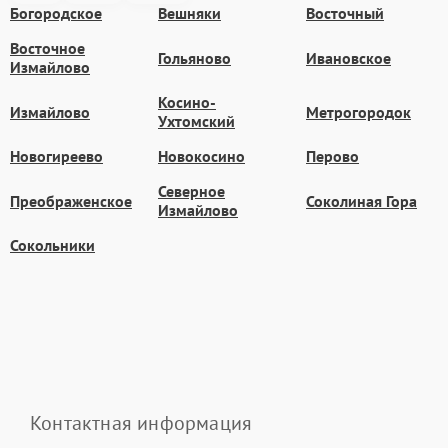
Богородское
Вешняки
Восточный
Восточное
Гольяново
Ивановское
Измайлово
Косино-
Измайлово
Метрогородок
Ухтомский
Новогиреево
Новокосино
Перово
Северное
Преображенское
Соколиная Гора
Измайлово
Сокольники
Контактная информация