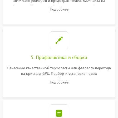
ШИМ-контроллеров и предохранителей. BGA-пайка на
инфракрасной станции реболлинг или замена графического
Подробнее
чипа и дефектной памяти GDDR. Прошивка BIOS
программатором.
5. Профилактика и сборка
Нанесение качественной термопасты или фазового перехода
на кристалл GPU. Подбор и установка новых
термопрокладок правильной толщины на память и цепи
Подробнее
питания. Монтаж радиатора и бэкплейта, подключение и
проверка кулеров.