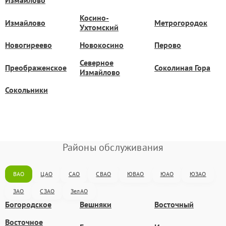
Измайлово
Косино-
Измайлово
Метрогородок
Ухтомский
Новогиреево
Новокосино
Перово
Северное
Преображенское
Соколиная Гора
Измайлово
Сокольники
Районы обслуживания
ВАО
ЦАО
САО
СВАО
ЮВАО
ЮАО
ЮЗАО
ЗАО
СЗАО
ЗелАО
Богородское
Вешняки
Восточный
Восточное