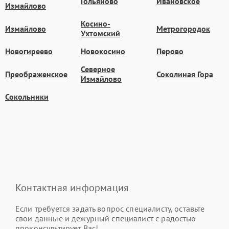
Гольяново
Ивановское
Измайлово
Косино-
Измайлово
Метрогородок
Ухтомский
Новогиреево
Новокосино
Перово
Северное
Преображенское
Соколиная Гора
Измайлово
Сокольники
Контактная информация
Если требуется задать вопрос специалисту, оставьте
свои данные и дежурный специалист с радостью
проконсультирует Вас!