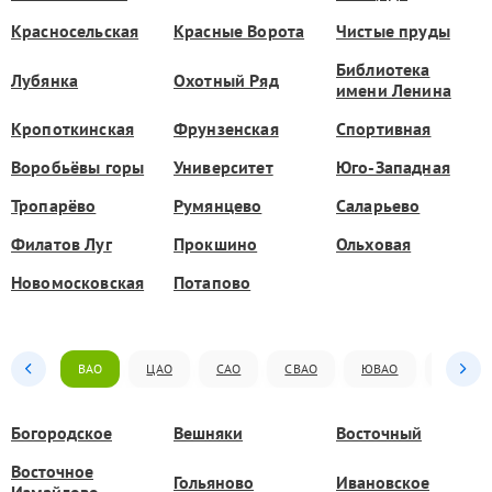
Красносельская
Красные Ворота
Чистые пруды
Библиотека
Лубянка
Охотный Ряд
имени Ленина
Кропоткинская
Фрунзенская
Спортивная
Воробьёвы горы
Университет
Юго-Западная
Тропарёво
Румянцево
Саларьево
Филатов Луг
Прокшино
Ольховая
Новомосковская
Потапово
ВАО
ЦАО
САО
СВАО
ЮВАО
ЮАО
Богородское
Вешняки
Восточный
Восточное
Гольяново
Ивановское