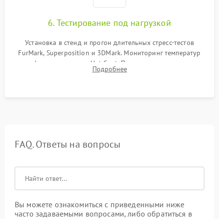
6. Тестирование под нагрузкой
Установка в стенд и прогон длительных стресс-тестов
FurMark, Superposition и 3DMark. Мониторинг температур
графического чипа и Hot Spot. Проверка на отсутствие
Подробнее
артефактов изображения, вылетов драйвера и зависаний.
FAQ. Ответы на вопросы
Вы можете ознакомиться с приведенными ниже
часто задаваемыми вопросами, либо обратиться в