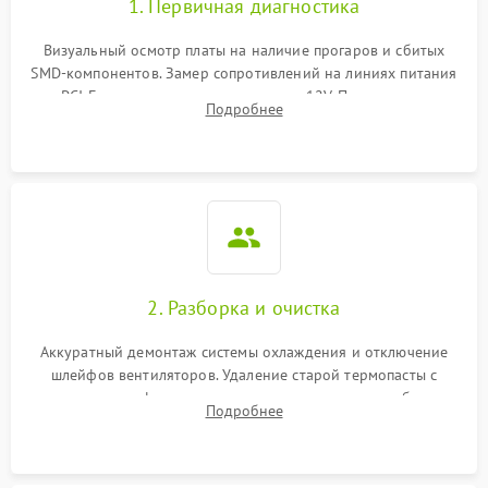
1. Первичная диагностика
Визуальный осмотр платы на наличие прогаров и сбитых
SMD-компонентов. Замер сопротивлений на линиях питания
PCI-E и дополнительных разъемах 12V. Проверка на
Подробнее
короткое замыкание основных дросселей питания GPU и
памяти.
2. Разборка и очистка
Аккуратный демонтаж системы охлаждения и отключение
шлейфов вентиляторов. Удаление старой термопасты с
кристалла графического чипа и термопрокладок с банок
Подробнее
памяти и зоны VRM. Очистка платы от пыли и окислов.