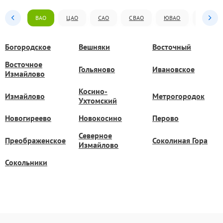
ВАО
ЦАО
САО
СВАО
ЮВАО
ЮАО
Богородское
Вешняки
Восточный
Восточное
Гольяново
Ивановское
Измайлово
Косино-
Измайлово
Метрогородок
Ухтомский
Новогиреево
Новокосино
Перово
Северное
Преображенское
Соколиная Гора
Измайлово
Сокольники