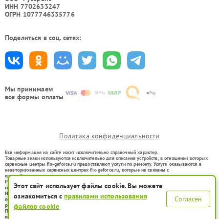
ИНН 7702633247
ОГРН 1077746335776
Поделиться в соц. сетях:
Мы принимаем
все формы оплаты
Политика конфиденциальности
Вся информация на сайте носит исключительно справочный характер.
Товарные знаки используются исключительно для описания устройств, в отношении которых
сервисные центры fix-geforce.ru предоставляют услуги по ремонту. Услуги оказываются в
неавторизованных сервисных центрах fix-geforce.ru, которые не связаны с
правообладателями товарных знаков или их официальными представителями.
Ремонт осуществляется для устройств, уже введенных в гражданский оборот в соответствии
Этот сайт использует файлы cookie. Вы можете
со статьей 1487 ГК РФ.
Использование товарных знаков не преследует цели индивидуализации услуг или введения
ознакомиться с
правилами использования
Согласен
потребителей в заблуждение, а служит для информирования о предоставляемых услугах по
ремонту техники указанных брендов.
файлов cookie
Представленная на сайте информация не является публичной офертой, определяемой
положениями Статьи 437(2) Гражданского кодекса РФ