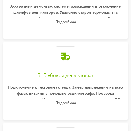
Аккуратный демонтаж системы охлаждения и отключение
шлейфов вентиляторов. Удаление старой термопасты с
кристалла графического чипа и термопрокладок с банок
Подробнее
памяти и зоны VRM. Очистка платы от пыли и окислов.
3. Глубокая дефектовка
Подключение к тестовому стенду. Замер напряжений на всех
фазах питания с помощью осциллографа. Проверка
инициализации. Использование специализированного ПО
Подробнее
MATS