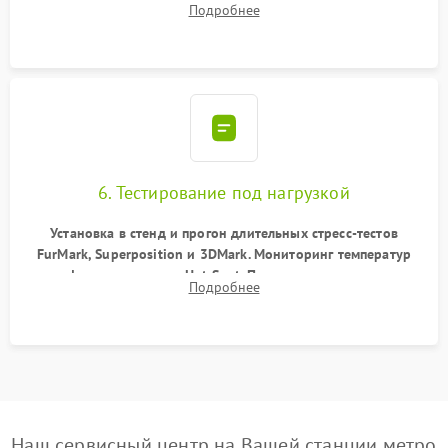
Подробнее
питания. Монтаж радиатора и бэкплейта, подключение и
проверка кулеров.
6. Тестирование под нагрузкой
Установка в стенд и прогон длительных стресс-тестов
FurMark, Superposition и 3DMark. Мониторинг температур
графического чипа и Hot Spot. Проверка на отсутствие
Подробнее
артефактов изображения, вылетов драйвера и зависаний.
Наш сервисный центр на Вашей станции метро