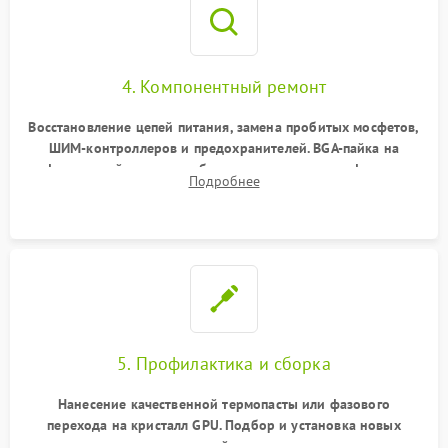
4. Компонентный ремонт
Восстановление цепей питания, замена пробитых мосфетов,
ШИМ-контроллеров и предохранителей. BGA-пайка на
инфракрасной станции реболлинг или замена графического
Подробнее
чипа и дефектной памяти GDDR. Прошивка BIOS
программатором.
5. Профилактика и сборка
Нанесение качественной термопасты или фазового
перехода на кристалл GPU. Подбор и установка новых
термопрокладок правильной толщины на память и цепи