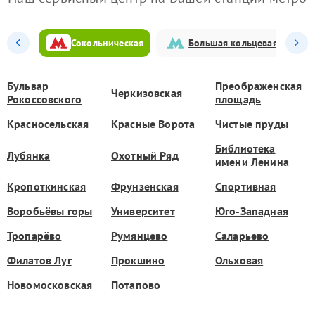
Сокольническая
Большая кольцевая
Бульвар
Преображенская
Черкизовская
Рокоссовского
площадь
Красносельская
Красные Ворота
Чистые пруды
Библиотека
Лубянка
Охотный Ряд
имени Ленина
Кропоткинская
Фрунзенская
Спортивная
Воробьёвы горы
Университет
Юго-Западная
Тропарёво
Румянцево
Саларьево
Филатов Луг
Прокшино
Ольховая
Новомосковская
Потапово