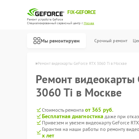
FIX-GEFORCE
Ремонт устройств GeForce
Специализированный cервисный центр г.
Москва
Мы ремонтируем
Срочный ремонт
Це
рт GeForce в Москве
Ремонт видеокарты GeForce RTX 3060 Ti в Москве
Ремонт видеокарты 
3060 Ti в Москве
от 365 руб.
Стоимость ремонта
Бесплатная диагностика
даже при отказ
Привезем и увезем видеокарту GeForce RTX
Гарантия на наши работы по ремонту видео
х лет