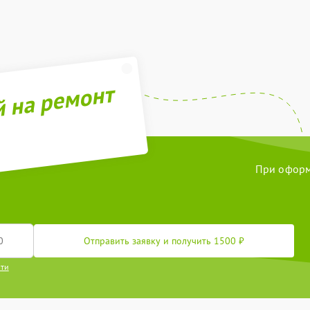
й на ремонт
При оформл
Отправить заявку и получить 1500 ₽
сти