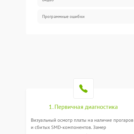
Программные ошибки
Интерфейсные и коммуникационные
проблемы
Питание
Электропитание
ПО
Электронные компоненты
1. Первичная диагностика
Визуальный осмотр платы на наличие прогаров
Интерфейсы
и сбитых SMD-компонентов. Замер