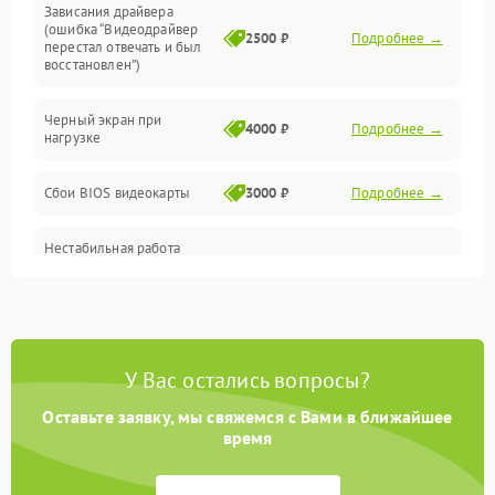
Зависания драйвера
(ошибка “Видеодрайвер
Интерфейсные и коммуникационные проблемы
2500 ₽
Подробнее →
перестал отвечать и был
восстановлен”)
Питание
Черный экран при
4000 ₽
Подробнее →
нагрузке
Электропитание
Сбои BIOS видеокарты
3000 ₽
Подробнее →
ПО
Нестабильная работа
Электронные компоненты
после обновления
2000 ₽
Подробнее →
драйверов
Интерфейсы
Общие поломки
У Вас остались вопросы?
Оставьте заявку, мы свяжемся с Вами в ближайшее
Система охлаждения
время
Экран (дисплей)