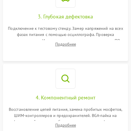
3. Глубокая дефектовка
Подключение к тестовому стенду. Замер напряжений на всех
фазах питания с помощью осциллографа. Проверка
инициализации. Использование специализированного ПО
Подробнее
MATS
4. Компонентный ремонт
Восстановление цепей питания, замена пробитых мосфетов,
ШИМ-контроллеров и предохранителей. BGA-пайка на
инфракрасной станции реболлинг или замена графического
Подробнее
чипа и дефектной памяти GDDR. Прошивка BIOS