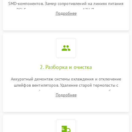
SMD-компонентов. Замер сопротивлений на линиях питания
PCI-E и дополнительных разъемах 12V. Проверка на
Подробнее
короткое замыкание основных дросселей питания GPU и
памяти.
2. Разборка и очистка
Аккуратный демонтаж системы охлаждения и отключение
шлейфов вентиляторов. Удаление старой термопасты с
кристалла графического чипа и термопрокладок с банок
Подробнее
памяти и зоны VRM. Очистка платы от пыли и окислов.