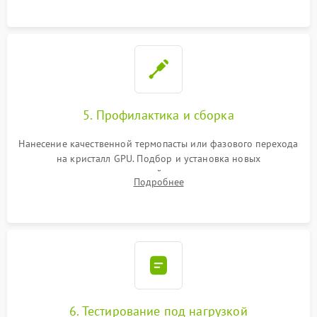
программатором.
5. Профилактика и сборка
Нанесение качественной термопасты или фазового перехода
на кристалл GPU. Подбор и установка новых
термопрокладок правильной толщины на память и цепи
Подробнее
питания. Монтаж радиатора и бэкплейта, подключение и
проверка кулеров.
6. Тестирование под нагрузкой