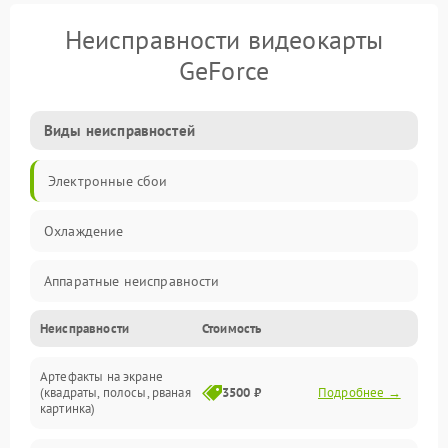
Неисправности видеокарты
GeForce
Виды неисправностей
Электронные сбои
Охлаждение
Аппаратные неисправности
Неисправности
Стоимость
Перегрев и термопроблемы
Артефакты на экране
Видео
(квадраты, полосы, рваная
3500 ₽
Подробнее →
картинка)
Программные ошибки