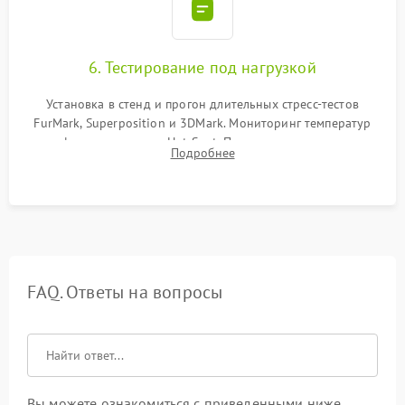
6. Тестирование под нагрузкой
Установка в стенд и прогон длительных стресс-тестов
FurMark, Superposition и 3DMark. Мониторинг температур
графического чипа и Hot Spot. Проверка на отсутствие
Подробнее
артефактов изображения, вылетов драйвера и зависаний.
FAQ. Ответы на вопросы
Вы можете ознакомиться с приведенными ниже