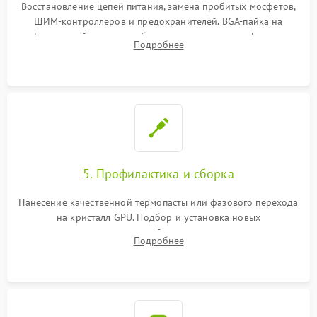
Восстановление цепей питания, замена пробитых мосфетов,
ШИМ-контроллеров и предохранителей. BGA-пайка на
инфракрасной станции реболлинг или замена графического
Подробнее
чипа и дефектной памяти GDDR. Прошивка BIOS
программатором.
5. Профилактика и сборка
Нанесение качественной термопасты или фазового перехода
на кристалл GPU. Подбор и установка новых
термопрокладок правильной толщины на память и цепи
Подробнее
питания. Монтаж радиатора и бэкплейта, подключение и
проверка кулеров.