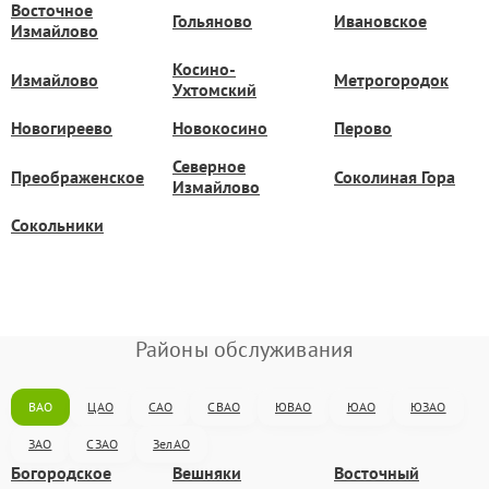
Восточное
Гольяново
Ивановское
Измайлово
Косино-
Измайлово
Метрогородок
Ухтомский
Новогиреево
Новокосино
Перово
Северное
Преображенское
Соколиная Гора
Измайлово
Сокольники
Районы обслуживания
ВАО
ЦАО
САО
СВАО
ЮВАО
ЮАО
ЮЗАО
ЗАО
СЗАО
ЗелАО
Богородское
Вешняки
Восточный