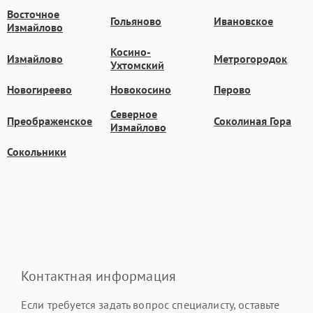
Восточное
Гольяново
Ивановское
Измайлово
Косино-
Измайлово
Метрогородок
Ухтомский
Новогиреево
Новокосино
Перово
Северное
Преображенское
Соколиная Гора
Измайлово
Сокольники
Контактная информация
Если требуется задать вопрос специалисту, оставьте