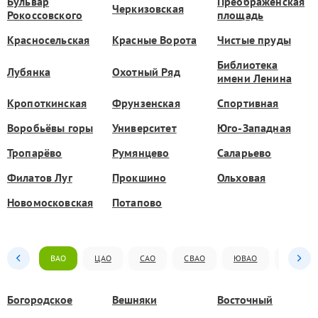
Бульвар
Преображенская
Черкизовская
Рокоссовского
площадь
Красносельская
Красные Ворота
Чистые пруды
Библиотека
Лубянка
Охотный Ряд
имени Ленина
Кропоткинская
Фрунзенская
Спортивная
Воробьёвы горы
Университет
Юго-Западная
Тропарёво
Румянцево
Саларьево
Филатов Луг
Прокшино
Ольховая
Новомосковская
Потапово
ВАО
ЦАО
САО
СВАО
ЮВАО
ЮАО
Богородское
Вешняки
Восточный