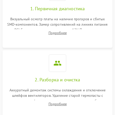
1. Первичная диагностика
Визуальный осмотр платы на наличие прогаров и сбитых
SMD-компонентов. Замер сопротивлений на линиях питания
PCI-E и дополнительных разъемах 12V. Проверка на
Подробнее
короткое замыкание основных дросселей питания GPU и
памяти.
2. Разборка и очистка
Аккуратный демонтаж системы охлаждения и отключение
шлейфов вентиляторов. Удаление старой термопасты с
кристалла графического чипа и термопрокладок с банок
Подробнее
памяти и зоны VRM. Очистка платы от пыли и окислов.