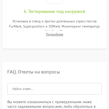
6. Тестирование под нагрузкой
Установка в стенд и прогон длительных стресс-тестов
FurMark, Superposition и 3DMark. Мониторинг температур
графического чипа и Hot Spot. Проверка на отсутствие
Подробнее
артефактов изображения, вылетов драйвера и зависаний.
FAQ. Ответы на вопросы
Вы можете ознакомиться с приведенными ниже
часто задаваемыми вопросами, либо обратиться в