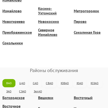
Измайлово
Косино-
Измайлово
Метрогородок
Ухтомский
Новогиреево
Новокосино
Перово
Северное
Преображенское
Соколиная Гора
Измайлово
Сокольники
Районы обслуживания
ВАО
ЦАО
САО
СВАО
ЮВАО
ЮАО
ЮЗАО
ЗАО
СЗАО
ЗелАО
Богородское
Вешняки
Восточный
Восточное