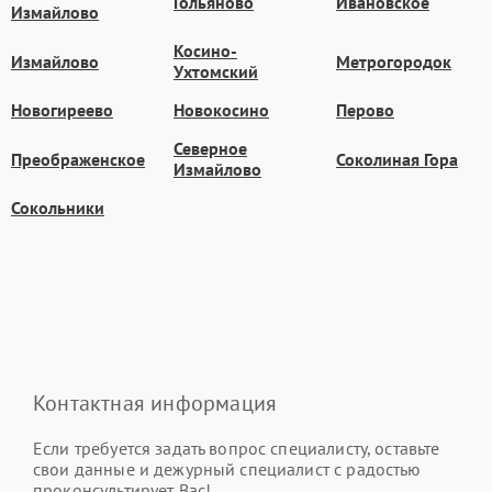
Гольяново
Ивановское
Измайлово
Косино-
Измайлово
Метрогородок
Ухтомский
Новогиреево
Новокосино
Перово
Северное
Преображенское
Соколиная Гора
Измайлово
Сокольники
Контактная информация
Если требуется задать вопрос специалисту, оставьте
свои данные и дежурный специалист с радостью
проконсультирует Вас!