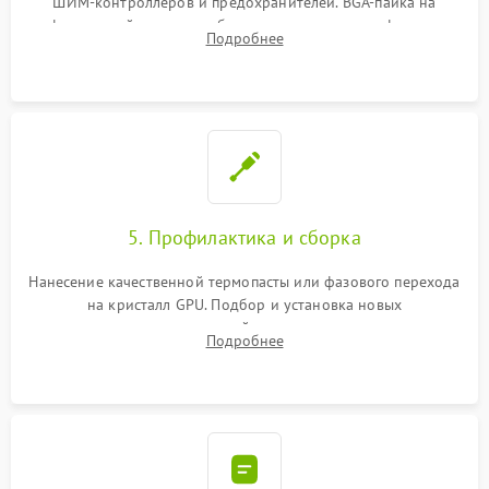
ШИМ-контроллеров и предохранителей. BGA-пайка на
инфракрасной станции реболлинг или замена графического
Подробнее
чипа и дефектной памяти GDDR. Прошивка BIOS
программатором.
5. Профилактика и сборка
Нанесение качественной термопасты или фазового перехода
на кристалл GPU. Подбор и установка новых
термопрокладок правильной толщины на память и цепи
Подробнее
питания. Монтаж радиатора и бэкплейта, подключение и
проверка кулеров.