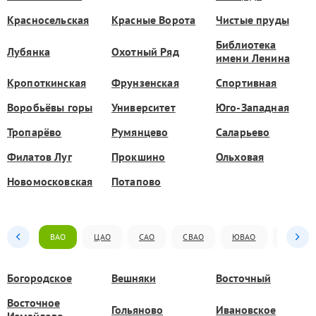
Красносельская
Красные Ворота
Чистые пруды
Библиотека
Лубянка
Охотный Ряд
имени Ленина
Кропоткинская
Фрунзенская
Спортивная
Воробьёвы горы
Университет
Юго-Западная
Тропарёво
Румянцево
Саларьево
Филатов Луг
Прокшино
Ольховая
Новомосковская
Потапово
ВАО
ЦАО
САО
СВАО
ЮВАО
ЮАО
Богородское
Вешняки
Восточный
Восточное
Гольяново
Ивановское