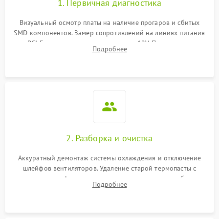
1. Первичная диагностика
Визуальный осмотр платы на наличие прогаров и сбитых
SMD-компонентов. Замер сопротивлений на линиях питания
PCI-E и дополнительных разъемах 12V. Проверка на
Подробнее
короткое замыкание основных дросселей питания GPU и
памяти.
2. Разборка и очистка
Аккуратный демонтаж системы охлаждения и отключение
шлейфов вентиляторов. Удаление старой термопасты с
кристалла графического чипа и термопрокладок с банок
Подробнее
памяти и зоны VRM. Очистка платы от пыли и окислов.