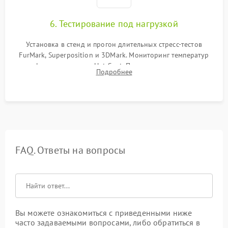
6. Тестирование под нагрузкой
Установка в стенд и прогон длительных стресс-тестов
FurMark, Superposition и 3DMark. Мониторинг температур
графического чипа и Hot Spot. Проверка на отсутствие
Подробнее
артефактов изображения, вылетов драйвера и зависаний.
FAQ. Ответы на вопросы
Вы можете ознакомиться с приведенными ниже
часто задаваемыми вопросами, либо обратиться в