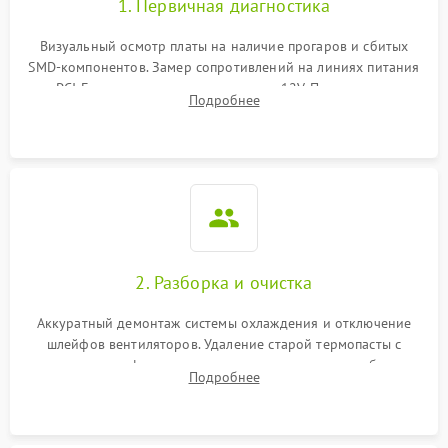
1. Первичная диагностика
Визуальный осмотр платы на наличие прогаров и сбитых
SMD-компонентов. Замер сопротивлений на линиях питания
PCI-E и дополнительных разъемах 12V. Проверка на
Подробнее
короткое замыкание основных дросселей питания GPU и
памяти.
2. Разборка и очистка
Аккуратный демонтаж системы охлаждения и отключение
шлейфов вентиляторов. Удаление старой термопасты с
кристалла графического чипа и термопрокладок с банок
Подробнее
памяти и зоны VRM. Очистка платы от пыли и окислов.