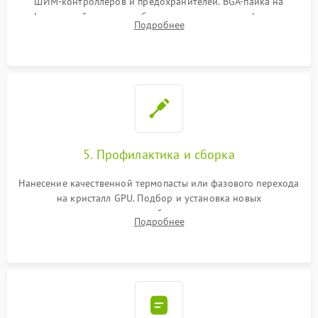
ШИМ-контроллеров и предохранителей. BGA-пайка на
инфракрасной станции реболлинг или замена графического
Подробнее
чипа и дефектной памяти GDDR. Прошивка BIOS
программатором.
5. Профилактика и сборка
Нанесение качественной термопасты или фазового перехода
на кристалл GPU. Подбор и установка новых
термопрокладок правильной толщины на память и цепи
Подробнее
питания. Монтаж радиатора и бэкплейта, подключение и
проверка кулеров.