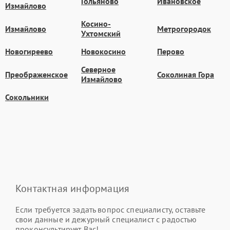
Гольяново
Ивановское
Измайлово
Косино-
Измайлово
Метрогородок
Ухтомский
Новогиреево
Новокосино
Перово
Северное
Преображенское
Соколиная Гора
Измайлово
Сокольники
Контактная информация
Если требуется задать вопрос специалисту, оставьте
свои данные и дежурный специалист с радостью
проконсультирует Вас!