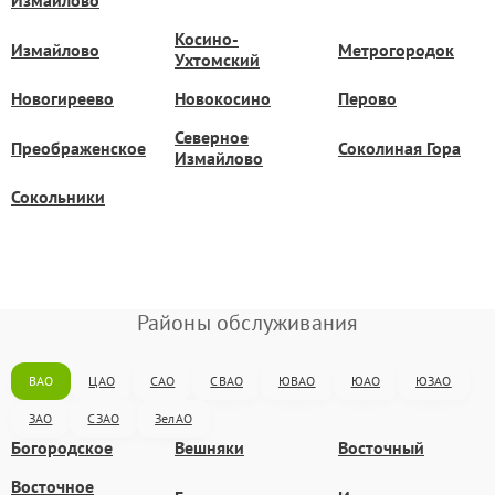
Измайлово
Косино-
Измайлово
Метрогородок
Ухтомский
Новогиреево
Новокосино
Перово
Северное
Преображенское
Соколиная Гора
Измайлово
Сокольники
Районы обслуживания
ВАО
ЦАО
САО
СВАО
ЮВАО
ЮАО
ЮЗАО
ЗАО
СЗАО
ЗелАО
Богородское
Вешняки
Восточный
Восточное