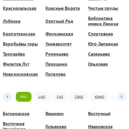
Красносельская
Красные Ворота
Чистые пруды
Библиотека
Лубянка
Охотный Ряд
имени Ленина
Кропоткинская
Фрунзенская
Спортивная
Воробьёвы горы
Университет
Юго-Западная
Тропарёво
Румянцево
Саларьево
Филатов Луг
Прокшино
Ольховая
Новомосковская
Потапово
ВАО
ЦАО
САО
СВАО
ЮВАО
ЮАО
Богородское
Вешняки
Восточный
Восточное
Гольяново
Ивановское