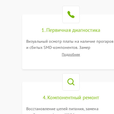
1. Первичная диагностика
Визуальный осмотр платы на наличие прогаров
и сбитых SMD-компонентов. Замер
сопротивлений на линиях питания PCI-E и
Подробнее
дополнительных разъемах 12V. Проверка на
короткое замыкание основных дросселей
питания GPU и памяти.
4. Компонентный ремонт
Восстановление цепей питания, замена