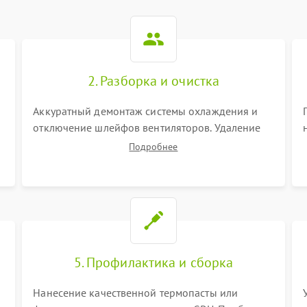
2. Разборка и очистка
Аккуратный демонтаж системы охлаждения и
отключение шлейфов вентиляторов. Удаление
старой термопасты с кристалла графического
Подробнее
чипа и термопрокладок с банок памяти и зоны
VRM. Очистка платы от пыли и окислов.
5. Профилактика и сборка
Нанесение качественной термопасты или