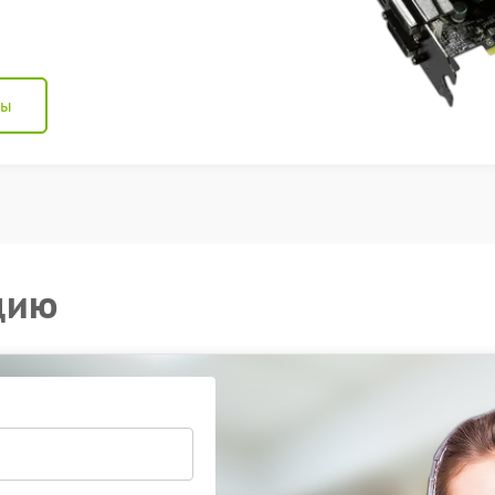
ны
цию