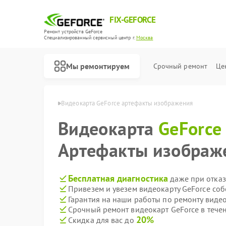
FIX-GEFORCE
Ремонт устройств GeForce
Специализированный cервисный центр г.
Москва
Мы ремонтируем
Срочный ремонт
Це
рт GeForce в Москве
Видеокарта GeForce артефакты изображения
Видеокарта
GeForce
Артефакты изображ
Бесплатная диагностика
даже при отказ
Привезем и увезем видеокарту GeForce со
Гарантия на наши работы по ремонту виде
Срочный ремонт видеокарт GeForce в тече
20%
Скидка для вас до