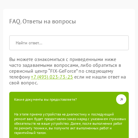
FAQ. Ответы на вопросы
Вы можете ознакомиться с приведенными ниже
часто задаваемыми вопросами, либо обратиться в
сервисный центр “FIX-GeForce” по следующему
телефону
+7 (495) 023-73-25
если не нашли ответ на
свой вопрос.
Какие документы вы предоставляете?
На этапе приема устройства на диагностику и последующий
ремонт вам будет предоставлен заказ-наряд с указанием страховых
обязательств на ваше устройство. Далее, после выполнения работ
по ремонту техники, вы получите акт выполненных работ и
гарантийный талон.