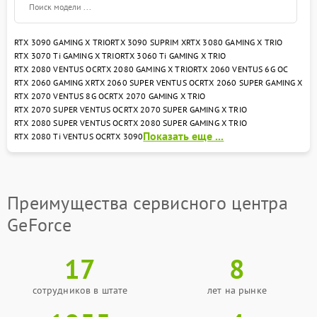
прием устройства и первичная консультация;
комплексная диагностика с использованием
RTX 3090 GAMING X TRIO
RTX 3090 SUPRIM X
RTX 3080 GAMING X TRIO
профессионального оборудования;
RTX 3070 Ti GAMING X TRIO
RTX 3060 Ti GAMING X TRIO
согласование стоимости и сроков ремонта с
RTX 2080 VENTUS OC
RTX 2080 GAMING X TRIO
RTX 2060 VENTUS 6G OC
клиентом;
RTX 2060 GAMING X
RTX 2060 SUPER VENTUS OC
RTX 2060 SUPER GAMING X
непосредственно ремонт в сервисном центре
RTX 2070 VENTUS 8G OC
RTX 2070 GAMING X TRIO
Geforce;
RTX 2070 SUPER VENTUS OC
RTX 2070 SUPER GAMING X TRIO
финальное тестирование устройства;
RTX 2080 SUPER VENTUS OC
RTX 2080 SUPER GAMING X TRIO
передача исправного оборудования владельцу.
Показать еще ...
RTX 2080 Ti VENTUS OC
RTX 3090
Преимущества нашего сервисного центра:
квалифицированные мастера, оригинальные
запчасти, гарантия на все виды работ. Обращайтесь
— мы вернем вашу технику Geforce к жизни!
Преимущества сервисного центра
Адрес: ул. Чаянова 18. Телефон: +7 (495) 023-73-25.
GeForce
17
8
сотрудников в штате
лет на рынке