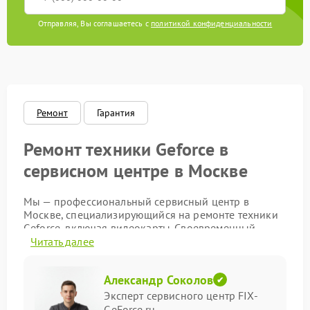
Отправляя, Вы соглашаетесь с
политикой конфиденциальности
Ремонт
Гарантия
Ремонт техники Geforce в
сервисном центре в Москве
Мы — профессиональный сервисный центр в
Москве, специализирующийся на ремонте техники
Geforce, включая видеокарты. Своевременный
ремонт позволяет избежать усугубления
Читать далее
неисправностей и продлить срок службы устройств.
Распространенные проблемы с
Александр Соколов
Эксперт сервисного центр FIX-
техникой Geforce и способы их
GeForce.ru