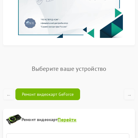
Сервис Geforce предлагает широкий спектр услуг по
восстановлению работоспособности техники. Мы
берем в работу устройства с разными типами
неисправностей — от мелких сбоев до серьезных
повреждений.
В перечень услуг входит:
ремонт видеокарт Geforce любых моделей;
замена неисправных компонентов;
восстановление после воздействия влаги или
механических повреждений;
Выберите ваше устройство
настройка и оптимизация работы оборудования.
Бесплатная диагностика и этапы
ремонта
←
→
Ремонт видеокарт GeForce
Перед началом работ мы проводим бесплатную
диагностику — это позволяет точно определить
Перейти
причину неисправности и составить план ремонта.
Ремонт видеокарт
Процесс ремонтных работ состоит из следующих
этапов: