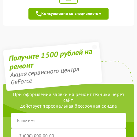
Замена чипов памяти
1900 рублей
Консультация со специалистом
Обновление/
500 рублей
Перепрошивка BIOS
Восстановление BIOS на
1000 рублей
программаторе
Получите 1500 рублей на
Техническое
обслуживание
550 рублей
ремонт
видеокарты
Акция сервисного центра
Восстановление после
GeForce
900 рублей
попадания влаги
При оформлении заявки на ремонт техники через
Замена термопасты
900 рублей
сайт,
действует персональная бессрочная скидка