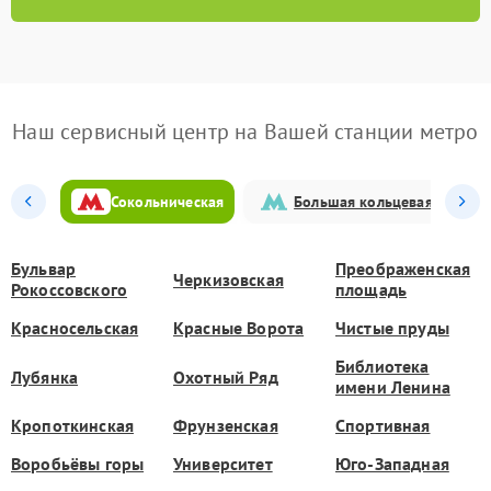
Наш сервисный центр на Вашей станции метро
Сокольническая
Большая кольцевая
Бульвар
Преображенская
Черкизовская
Рокоссовского
площадь
Красносельская
Красные Ворота
Чистые пруды
Библиотека
Лубянка
Охотный Ряд
имени Ленина
Кропоткинская
Фрунзенская
Спортивная
Воробьёвы горы
Университет
Юго-Западная