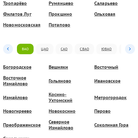
Тропарёво
Румянцево
Саларьево
Филатов Луг
Прокшино
Ольховая
Новомосковская
Потапово
ВАО
ЦАО
САО
СВАО
ЮВАО
ЮАО
Богородское
Вешняки
Восточный
Восточное
Гольяново
Ивановское
Измайлово
Косино-
Измайлово
Метрогородок
Ухтомский
Новогиреево
Новокосино
Перово
Северное
Преображенское
Соколиная Гора
Измайлово